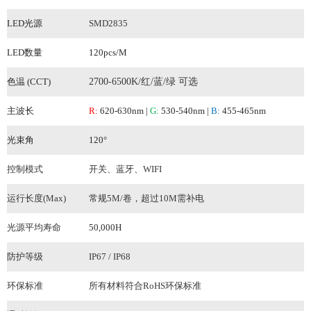
LED光源
SMD2835
LED数量
120pcs
/M
色温 (CCT)
2700-6500K/红/蓝/绿 可选
主波长
R:
620-630nm |
G:
530-540nm |
B:
455-465nm
光束角
120°
控制模式
开关、蓝牙、WIFI
运行长度(Max)
常规5M/卷，超过10M需补电
光源平均寿命
50,000H
防护等级
IP67 / IP68
环保
标准
所有材料符合RoHS环保标准