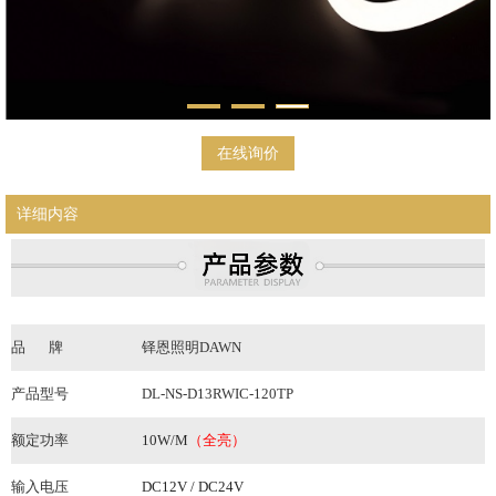
在线询价
详细内容
品
牌
铎恩照明DAWN
产品型号
DL-NS-D13RWIC-120TP
额定功率
10W/M
（
全亮）
输入电压
DC12V / DC24V