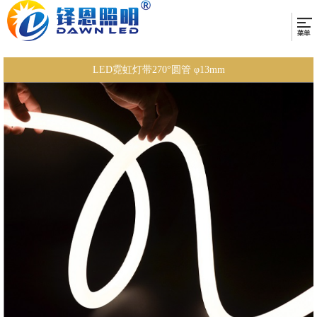
LED霓虹灯带270°圆管 φ13mm