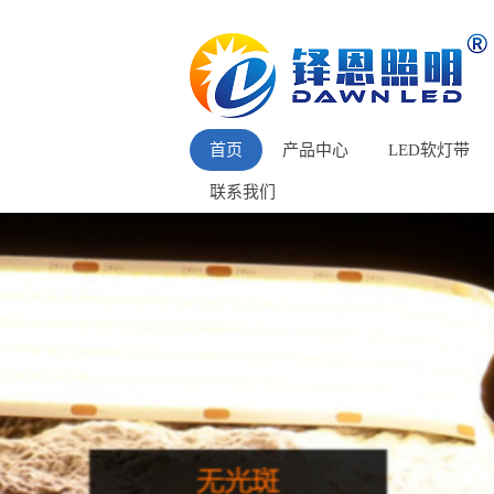
首页
产品中心
LED软灯带
联系我们
苏州COB灯带
苏州COB单色系
苏州LED贴片灯带
苏州幻彩RGB带IC
苏州LED霓虹灯带
苏州RGB/RGBW/RGB
苏州LED幻彩灯带
苏州COB白光流水
苏州LED线条灯
苏州双色温调光系
苏州柔性洗墙灯
苏州橱柜灯窄板系
苏州LED平板灯
苏州IP67挤出防水