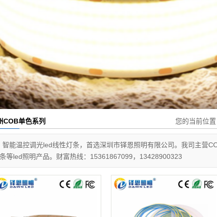
州COB单色系列
您的当前位
智能温控调光led线性灯条，首选深圳市铎恩照明有限公司。我司主营COB灯
条等led照明产品。财富热线：15361867099，13428900323