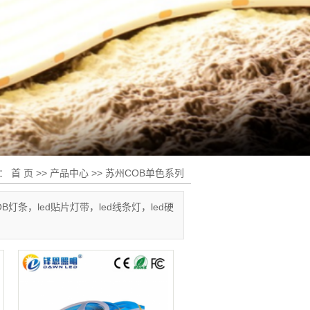
置：
首 页
>>
产品中心
>>
苏州COB单色系列
条，led贴片灯带，led线条灯，led硬