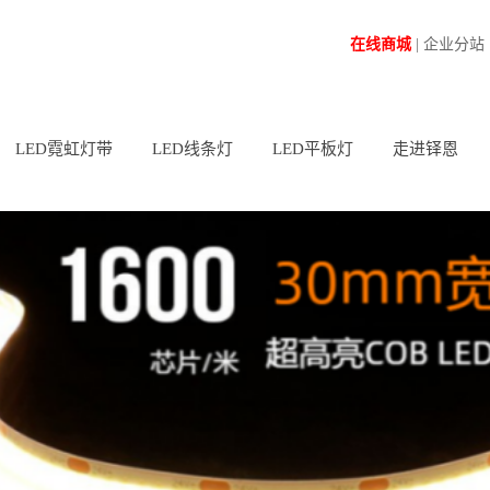
在线商城
|
企业分站
LED霓虹灯带
LED线条灯
LED平板灯
走进铎恩
列
苏州正发光系列
苏州LED硬灯条
苏州高亮精惠
系列
苏州侧发光系列
苏州LED线条灯
苏州RGB调光调色
CW系列
苏州360°圆管系列
苏州广告灯箱灯条
苏州CCT调光调色
系列
列
列
系列