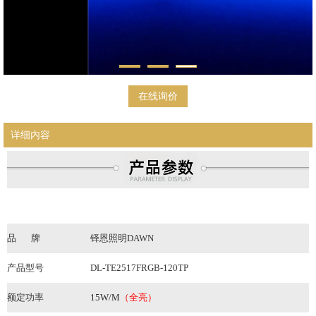
在线询价
详细内容
品
牌
铎恩照明DAWN
产品型号
DL-TE2517F
RGB-120TP
额定功率
15W/M
（
全亮）