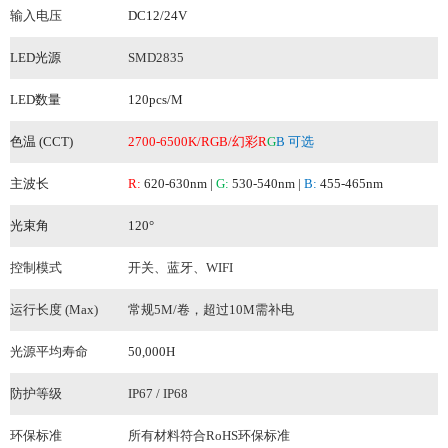
输入电压
DC12/24V
LED光源
SMD2835
LED数量
120pcs
/M
色温 (CCT)
2700-6500K/RGB/幻彩R
G
B 可选
主波长
R:
620-630nm |
G:
530-540nm |
B:
455-465nm
光束角
120°
控制模式
开关、蓝牙、WIFI
运行长度 (Max)
常规5M/卷
，超过
10M
需补电
光源平均寿命
50,000H
防护等级
IP67 / IP68
环保
标准
所有材料符合RoHS环保标准