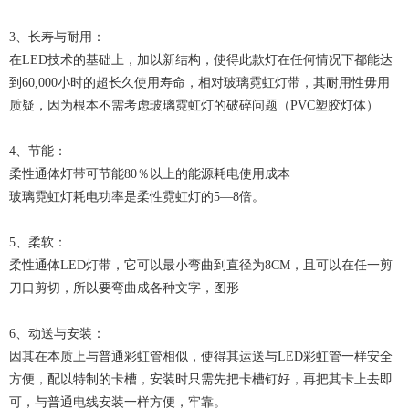
3、长寿与耐用：
在LED技术的基础上，加以新结构，使得此款灯在任何情况下都能达
到60,000小时的超长久使用寿命，相对玻璃霓虹灯带，其耐用性毋用
质疑，因为根本不需考虑玻璃霓虹灯的破碎问题（PVC塑胶灯体）
4、节能：
柔性通体灯带可节能80％以上的能源耗电使用成本
玻璃霓虹灯耗电功率是柔性霓虹灯的5—8倍。
5、柔软：
柔性通体LED灯带，它可以最小弯曲到直径为8CM，且可以在任一剪
刀口剪切，所以要弯曲成各种文字，图形
6、动送与安装：
因其在本质上与普通彩虹管相似，使得其运送与LED彩虹管一样安全
方便，配以特制的卡槽，安装时只需先把卡槽钉好，再把其卡上去即
可，与普通电线安装一样方便，牢靠。