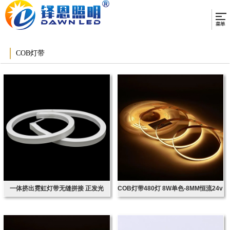
COB灯带
一体挤出霓虹灯带无缝拼接 正发光
COB灯带480灯 8W单色-8MM恒流24v
16x16
20米无压降