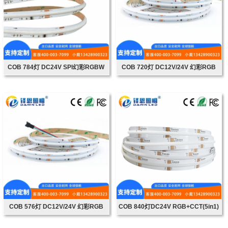
COB 784灯 DC24V SPI幻彩RGBW
COB 720灯 DC12V/24V 幻彩RGB
COB 576灯 DC12V/24V 幻彩RGB
COB 840灯DC24V RGB+CCT(5in1)