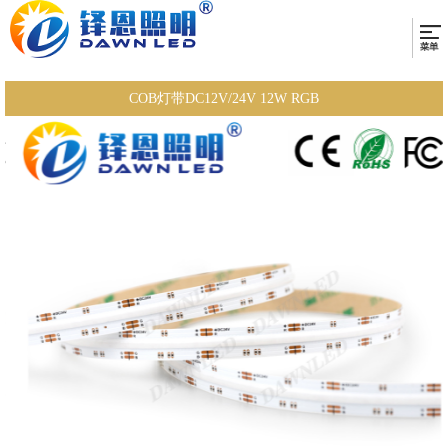
COB灯带DC12V/24V 12W RGB