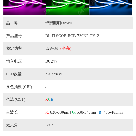
品
牌
铎恩照明DAWN
产品型号
DL-FLSCOB-RGB-720NP-CV12
额定功率
12W/M
（全亮）
输入电压
DC24V
LED数量
720pcs/M
显色指数 (CRI)
/
色温 (CCT)
R
G
B
主波长
R:
620-630nm |
G:
530-540nm
|
B:
455-465nm
光束角
180°