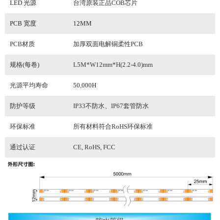
LED 光源
台湾原装正品
COB芯片
PCB 宽度
12MM
PCB材质
加厚双面电解铜柔性PCB
规格(每卷)
L5M*W
12
mm*H(2.
2
-4
.0
)mm
光源平均寿命
50,000H
防护等级
IP
33
不防水、IP67套管防水
环保
标准
所有材料符合RoHS环保标准
通过认证
CE, RoHS
, FCC