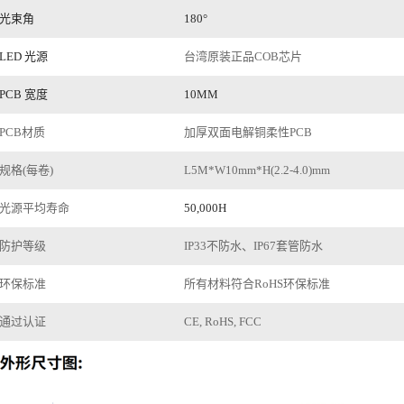
光束角
180°
LED 光源
台湾原装正品
COB芯片
PCB 宽度
10MM
PCB材质
加厚双面电解铜柔性PCB
规格(每卷)
L5M*W
10
mm*H(2.
2
-4
.0
)mm
光源平均寿命
50,000H
防护等级
IP
33
不防水、IP67套管防水
环保
标准
所有材料符合RoHS环保标准
通过认证
CE, RoHS
, FCC