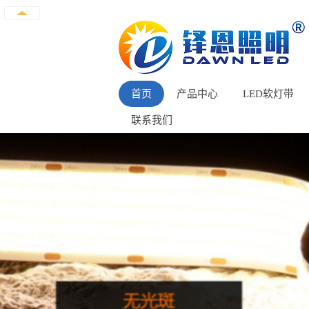
首页
产品中心
LED软灯带
联系我们
COB灯带
COB单色系列
LED贴片灯带
幻彩RGB带IC系
LED霓虹灯带
RGB/RGBW/RGBC
LED幻彩灯带
COB白光流水系
LED线条灯
双色温调光系列
柔性洗墙灯
橱柜灯窄板系列
LED平板灯
IP67挤出防水系