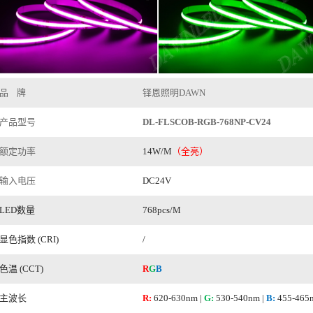
品
牌
铎恩照明DAWN
产品型号
DL-FLSCOB-RGB-768NP-CV24
额定功率
14W/M
（全亮）
输入电压
DC24V
LED数量
768pcs/M
显色指数 (CRI)
/
色温 (CCT)
R
G
B
主波长
R:
620-630nm |
G:
530-540nm
|
B:
455-465