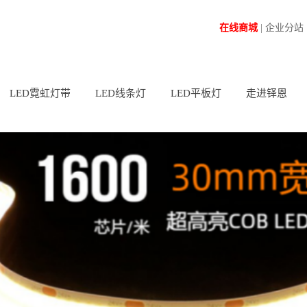
在线商城
|
企业分站
LED霓虹灯带
LED线条灯
LED平板灯
走进铎恩
正发光系列
LED硬灯条
高亮精惠
列
侧发光系列
LED线条灯
RGB调光调色
W系列
360°圆管系列
广告灯箱灯条
CCT调光调色
列
列