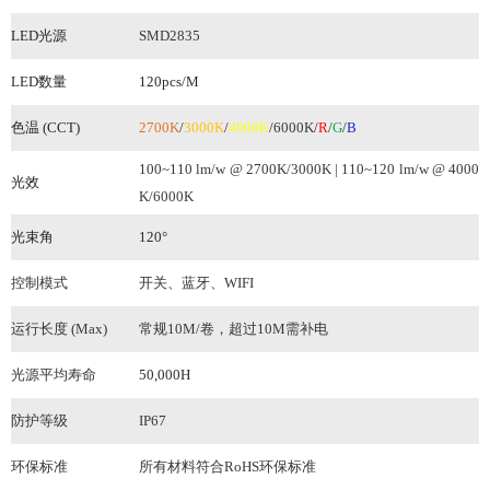
LED光源
SMD2835
LED数量
120pcs
/M
色温 (CCT)
2700K
/
3000K
/
4000K
/
6000K
/
R
/
G
/
B
100~110 lm/w @ 2700K/3000K |
110~120
lm/w @ 4000
光效
K/6000K
光束角
120°
控制模式
开关、蓝牙、WIFI
运行长度 (Max)
常规10M/卷
，超过
10M
需补电
光源平均寿命
50,000H
防护等级
IP67
环保
标准
所有材料符合RoHS环保标准