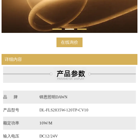
在线询价
详细内容
品
牌
铎恩照明DAWN
产品型号
DL-FLS2835W-120TP-CV10
额定功率
10W/M
输入电压
DC12/24V